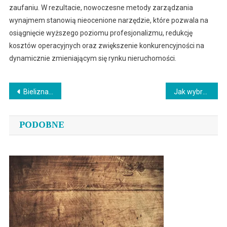
zaufaniu. W rezultacie, nowoczesne metody zarządzania
wynajmem stanowią nieocenione narzędzie, które pozwala na
osiągnięcie wyższego poziomu profesjonalizmu, redukcję
kosztów operacyjnych oraz zwiększenie konkurencyjności na
dynamicznie zmieniającym się rynku nieruchomości.
Nawigacja
Bielizna na co dzień: rajstopy, skarpetki i biustonosze z bezszwową koszulką Gatta
Jak wybrać idealnego fryzjera w Warszawie dla niej i dla niego
wpisu
PODOBNE