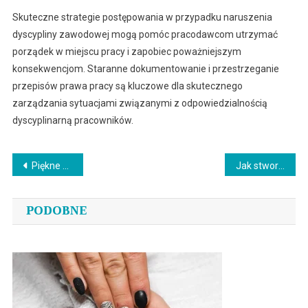
Skuteczne strategie postępowania w przypadku naruszenia
dyscypliny zawodowej mogą pomóc pracodawcom utrzymać
porządek w miejscu pracy i zapobiec poważniejszym
konsekwencjom. Staranne dokumentowanie i przestrzeganie
przepisów prawa pracy są kluczowe dla skutecznego
zarządzania sytuacjami związanymi z odpowiedzialnością
dyscyplinarną pracowników.
Nawigacja
Piękne oświetlenie: Nowoczesne kinkiety okrągłe do Twojego wnętrza
Jak stworzyć niezwykłe ozdoby ze sznurka – poradnik makramy z wstążkami
wpisu
PODOBNE