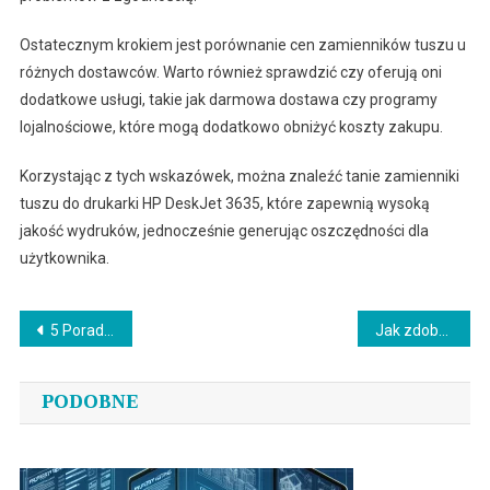
Ostatecznym krokiem jest porównanie cen zamienników tuszu u
różnych dostawców. Warto również sprawdzić czy oferują oni
dodatkowe usługi, takie jak darmowa dostawa czy programy
lojalnościowe, które mogą dodatkowo obniżyć koszty zakupu.
Korzystając z tych wskazówek, można znaleźć tanie zamienniki
tuszu do drukarki HP DeskJet 3635, które zapewnią wysoką
jakość wydruków, jednocześnie generując oszczędności dla
użytkownika.
Nawigacja
5 Porad Zdrowotnych dla Promiennego Wyglądu Dzięki Suplementowi Beauty
Jak zdobyć finansowanie dla projektu inwestycyjnego nr RPWP-01-05-03-30-0049-17?
wpisu
PODOBNE