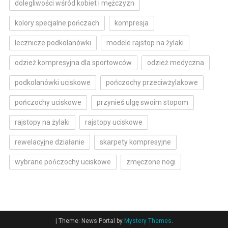
dolegliwości wśród kobiet i mężczyzn
kolory specjalne pończach
kompresja
lecznicze podkolanówki
modele rajstop na żylaki
odzież kompresyjna dla sportowców
odzież medyczna
podkolanówki uciskowe
pończochy przeciwżylakowe
pończochy uciskowe
przynieś ulgę swoim stopom
rajstopy na żylaki
rajstopy uciskowe
rewelacyjne działanie
skarpety kompresyjne
wybrane pończochy uciskowe
zmęczone nogi
|
Theme: News Portal by
Mystery Themes
.