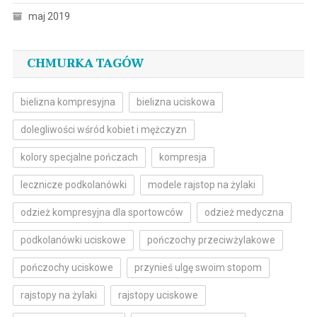
maj 2019
CHMURKA TAGÓW
bielizna kompresyjna
bielizna uciskowa
dolegliwości wśród kobiet i mężczyzn
kolory specjalne pończach
kompresja
lecznicze podkolanówki
modele rajstop na żylaki
odzież kompresyjna dla sportowców
odzież medyczna
podkolanówki uciskowe
pończochy przeciwżylakowe
pończochy uciskowe
przynieś ulgę swoim stopom
rajstopy na żylaki
rajstopy uciskowe