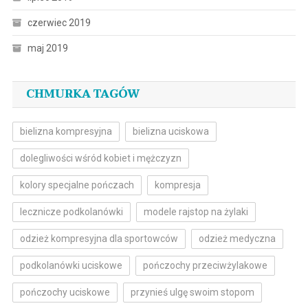
czerwiec 2019
maj 2019
CHMURKA TAGÓW
bielizna kompresyjna
bielizna uciskowa
dolegliwości wśród kobiet i mężczyzn
kolory specjalne pończach
kompresja
lecznicze podkolanówki
modele rajstop na żylaki
odzież kompresyjna dla sportowców
odzież medyczna
podkolanówki uciskowe
pończochy przeciwżylakowe
pończochy uciskowe
przynieś ulgę swoim stopom